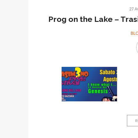
27 
Prog on the Lake – Tras
BL
R