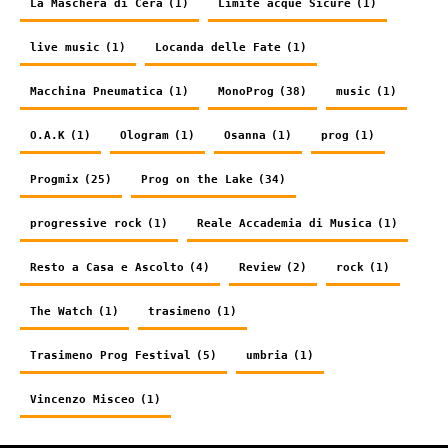
La Maschera di Cera
(1)
Limite acque Sicure
(1)
live music
(1)
Locanda delle Fate
(1)
Macchina Pneumatica
(1)
MonoProg
(38)
music
(1)
O.A.K
(1)
Ologram
(1)
Osanna
(1)
prog
(1)
Progmix
(25)
Prog on the Lake
(34)
progressive rock
(1)
Reale Accademia di Musica
(1)
Resto a Casa e Ascolto
(4)
Review
(2)
rock
(1)
The Watch
(1)
trasimeno
(1)
Trasimeno Prog Festival
(5)
umbria
(1)
Vincenzo Misceo
(1)