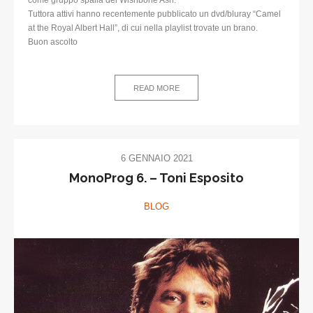
come gruppo spalla dei Wishbone Ash.
Tuttora attivi hanno recentemente pubblicato un dvd/bluray “Camel
at the Royal Albert Hall”, di cui nella playlist trovate un brano.
Buon ascolto
READ MORE
6 GENNAIO 2021
MonoProg 6. – Toni Esposito
BLOG