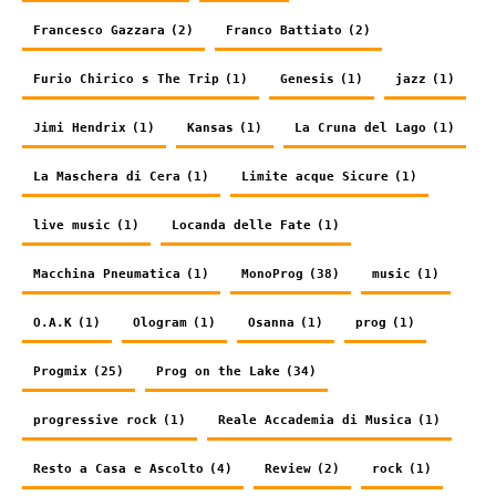
Francesco Gazzara
(2)
Franco Battiato
(2)
Furio Chirico s The Trip
(1)
Genesis
(1)
jazz
(1)
Jimi Hendrix
(1)
Kansas
(1)
La Cruna del Lago
(1)
La Maschera di Cera
(1)
Limite acque Sicure
(1)
live music
(1)
Locanda delle Fate
(1)
Macchina Pneumatica
(1)
MonoProg
(38)
music
(1)
O.A.K
(1)
Ologram
(1)
Osanna
(1)
prog
(1)
Progmix
(25)
Prog on the Lake
(34)
progressive rock
(1)
Reale Accademia di Musica
(1)
Resto a Casa e Ascolto
(4)
Review
(2)
rock
(1)