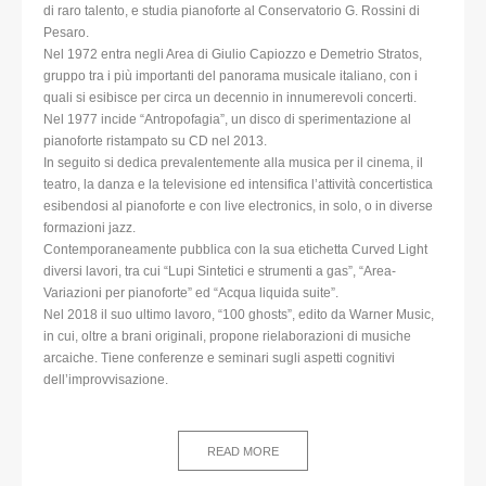
di raro talento, e studia pianoforte al Conservatorio G. Rossini di
Pesaro.
Nel 1972 entra negli Area di Giulio Capiozzo e Demetrio Stratos,
gruppo tra i più importanti del panorama musicale italiano, con i
quali si esibisce per circa un decennio in innumerevoli concerti.
Nel 1977 incide “Antropofagia”, un disco di sperimentazione al
pianoforte ristampato su CD nel 2013.
In seguito si dedica prevalentemente alla musica per il cinema, il
teatro, la danza e la televisione ed intensifica l’attività concertistica
esibendosi al pianoforte e con live electronics, in solo, o in diverse
formazioni jazz.
Contemporaneamente pubblica con la sua etichetta Curved Light
diversi lavori, tra cui “Lupi Sintetici e strumenti a gas”, “Area-
Variazioni per pianoforte” ed “Acqua liquida suite”.
Nel 2018 il suo ultimo lavoro, “100 ghosts”, edito da Warner Music,
in cui, oltre a brani originali, propone rielaborazioni di musiche
arcaiche. Tiene conferenze e seminari sugli aspetti cognitivi
dell’improvvisazione.
READ MORE