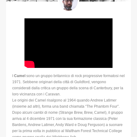
I
Camel
sono un gruppo britannico di rock progressive formatosi nel
1971. Sebbene originari della città di Guildford, vengono
considerati dalla critica un gruppo della scena di Canterbury, per la
loro vicinanza con i Caravan.
Le origini dei Camel risalgono al 1964 quando Andrew Latimer
(insieme ad altri), forma una band chiamata “The Phantom Four”.
Dopo alcuni cambi di nome (Strange Brew, Brew, Camel), il gruppo
arriva al 4 dicembre 1971 con la sua formazione classica (Peter
Bardens, Andrew Latimer, Andy Ward e Doug Ferguson) a suonare
per la prima volta in pubblico al Waltham Forest Technical College