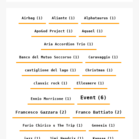
Airbag
(1)
Aliante
(1)
Alphataurus
(1)
ApoGod Project
(1)
Aquael
(1)
Aria Accordion Trio
(1)
Banco del Mutuo Soccorso
(1)
Caravaggio
(1)
castiglione del lago
(1)
Christmas
(1)
classic rock
(1)
Ellesmere
(1)
Event
(6)
Ennio Morricone
(1)
Francesco Gazzara
(2)
Franco Battiato
(2)
Furio Chirico s The Trip
(1)
Genesis
(1)
jazz
(1)
Jimi Hendrix
(1)
Kansas
(1)