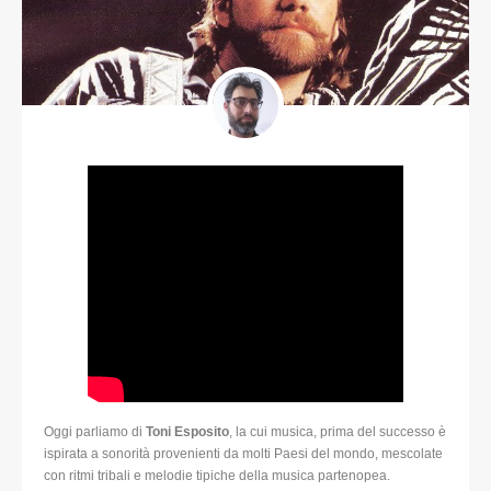
Oggi parliamo di
Toni Esposito
, la cui musica, prima del successo è
ispirata a sonorità provenienti da molti Paesi del mondo, mescolate
con ritmi tribali e melodie tipiche della musica partenopea.