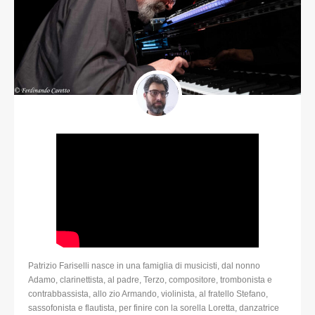
Patrizio Fariselli nasce in una famiglia di musicisti, dal nonno
Adamo, clarinettista, al padre, Terzo, compositore, trombonista e
contrabbassista, allo zio Armando, violinista, al fratello Stefano,
sassofonista e flautista, per finire con la sorella Loretta, danzatrice