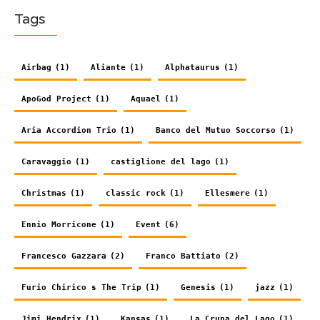
Tags
Airbag
(1)
Aliante
(1)
Alphataurus
(1)
ApoGod Project
(1)
Aquael
(1)
Aria Accordion Trio
(1)
Banco del Mutuo Soccorso
(1)
Caravaggio
(1)
castiglione del lago
(1)
Christmas
(1)
classic rock
(1)
Ellesmere
(1)
Ennio Morricone
(1)
Event
(6)
Francesco Gazzara
(2)
Franco Battiato
(2)
Furio Chirico s The Trip
(1)
Genesis
(1)
jazz
(1)
Jimi Hendrix
(1)
Kansas
(1)
La Cruna del Lago
(1)