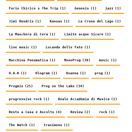
Furio Chirico s The Trip
(1)
Genesis
(1)
jazz
(1)
Jimi Hendrix
(1)
Kansas
(1)
La Cruna del Lago
(1)
La Maschera di Cera
(1)
Limite acque Sicure
(1)
live music
(1)
Locanda delle Fate
(1)
Macchina Pneumatica
(1)
MonoProg
(38)
music
(1)
O.A.K
(1)
Ologram
(1)
Osanna
(1)
prog
(1)
Progmix
(25)
Prog on the Lake
(34)
progressive rock
(1)
Reale Accademia di Musica
(1)
Resto a Casa e Ascolto
(4)
Review
(2)
rock
(1)
The Watch
(1)
trasimeno
(1)