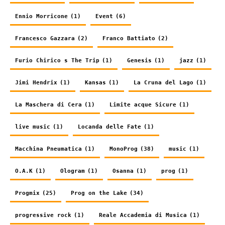
Ennio Morricone
(1)
Event
(6)
Francesco Gazzara
(2)
Franco Battiato
(2)
Furio Chirico s The Trip
(1)
Genesis
(1)
jazz
(1)
Jimi Hendrix
(1)
Kansas
(1)
La Cruna del Lago
(1)
La Maschera di Cera
(1)
Limite acque Sicure
(1)
live music
(1)
Locanda delle Fate
(1)
Macchina Pneumatica
(1)
MonoProg
(38)
music
(1)
O.A.K
(1)
Ologram
(1)
Osanna
(1)
prog
(1)
Progmix
(25)
Prog on the Lake
(34)
progressive rock
(1)
Reale Accademia di Musica
(1)